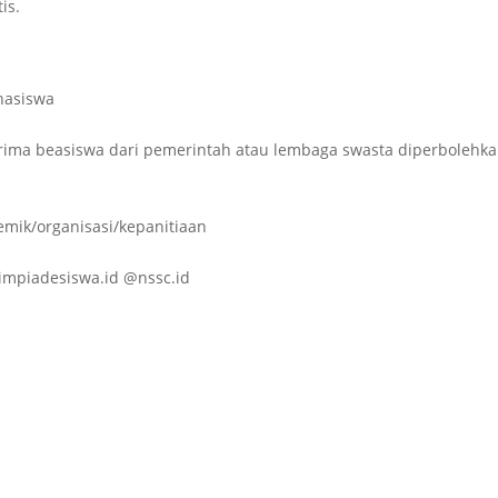
is.
ahasiswa
rima beasiswa dari pemerintah atau lembaga swasta diperbolehk
emik/organisasi/kepanitiaan
limpiadesiswa.id @nssc.id