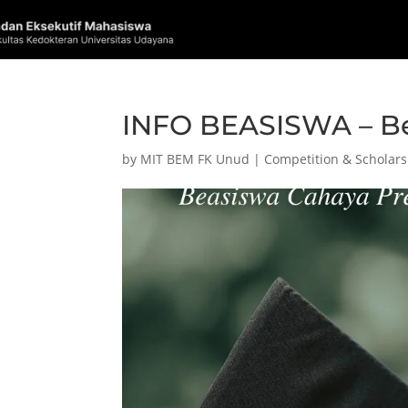
INFO BEASISWA – Be
by
MIT BEM FK Unud
|
Competition & Scholars