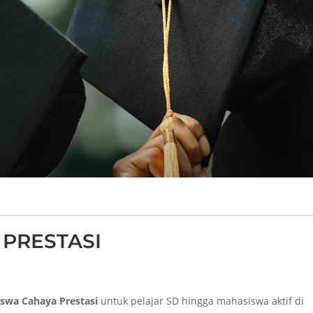
PRESTASI
iswa Cahaya Prestasi
untuk pelajar SD hingga mahasiswa aktif di