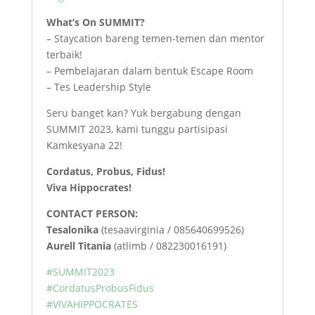
What’s On SUMMIT?
– Staycation bareng temen-temen dan mentor
terbaik!
– Pembelajaran dalam bentuk Escape Room
– Tes Leadership Style
Seru banget kan? Yuk bergabung dengan
SUMMIT 2023, kami tunggu partisipasi
Kamkesyana 22!
Cordatus, Probus, Fidus!
Viva Hippocrates!
CONTACT PERSON:
Tesalonika
(tesaavirginia / 085640699526)
Aurell Titania
(atlimb / 082230016191)
#SUMMIT2023
#CordatusProbusFidus
#VIVAHIPPOCRATES