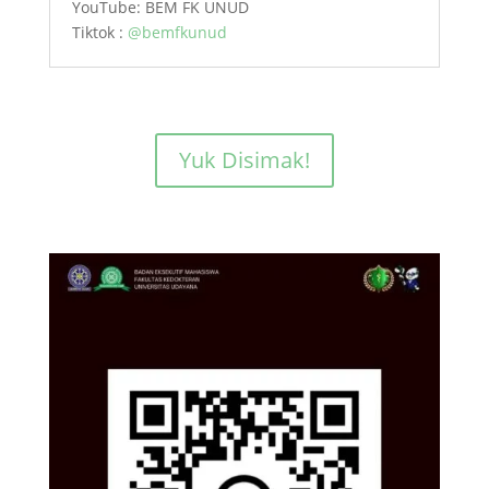
YouTube: BEM FK UNUD
Tiktok :
@bemfkunud
Yuk Disimak!